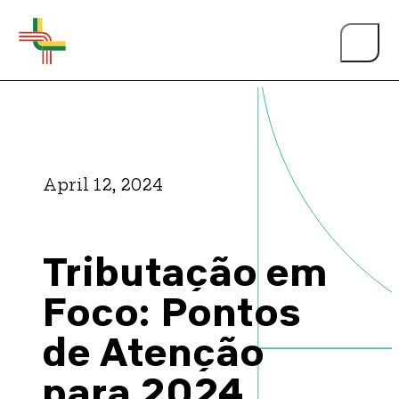
April 12, 2024
About Us
Tributação em
Events
Foco: Pontos
de Atenção
Person of the Year
para 2024