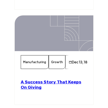
Manufacturing
Growth
Investment
Dec 13, 18
Energy
A Success Story That Keeps
On Giving