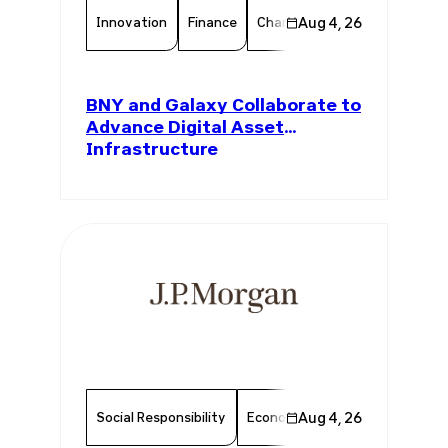
Innovation
Finance
Chamber Member
Aug 4, 26
Member 
BNY and Galaxy Collaborate to
Advance Digital Asset
Infrastructure
Social Responsibility
Economy
Aug 4, 26
Finance
Chambe