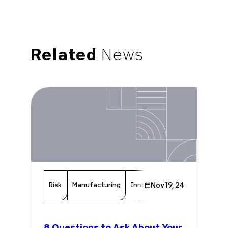
Related
News
Risk
Manufacturing
Innovation
Nov 19, 24
Investment
8 Questions to Ask About Your