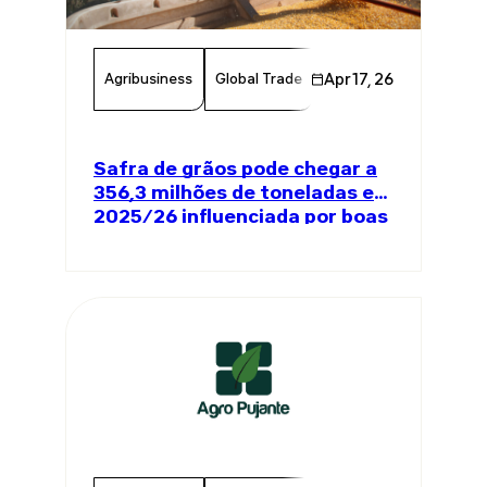
Agribusiness
Global Trade
Apr 17, 26
Agriculture
Brazil
Safra de grãos pode chegar a
356,3 milhões de toneladas em
2025/26 influenciada por boas
produtividades