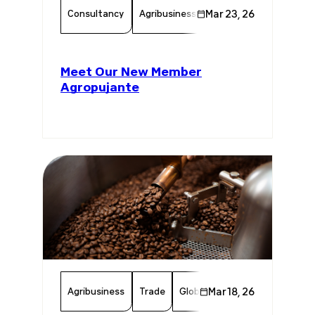
Consultancy
Agribusiness
Mar 23, 26
Chamber Member
Me
Meet Our New Member
Agropujante
Agribusiness
Trade
Global Trade
Mar 18, 26
Brazil
USA