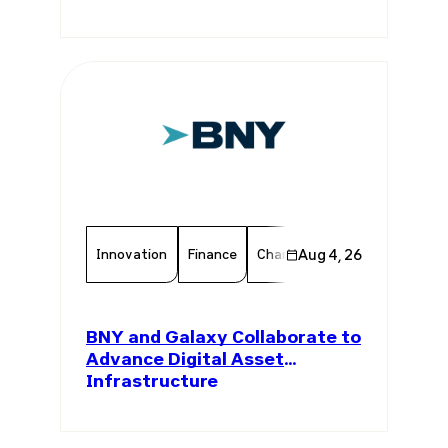
Innovation
Finance
Chamber Member
Aug 4, 26
Member 
BNY and Galaxy Collaborate to
Advance Digital Asset
Infrastructure