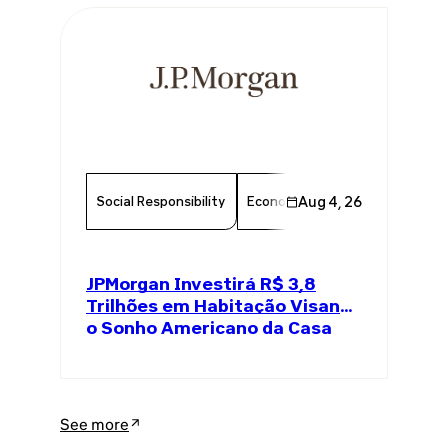
Social Responsibility
Economy
Aug 4, 26
Finance
Chambe
JPMorgan Investirá R$ 3,8
Trilhões em Habitação Visando
o Sonho Americano da Casa
Própria
See more