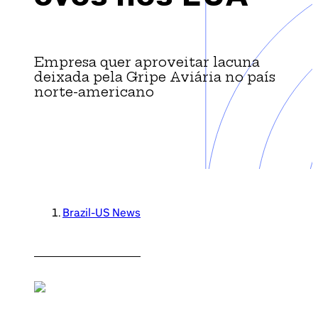
Brazil-US Business
Become a Member
Empresa quer aproveitar lacuna
deixada pela Gripe Aviária no país
norte-americano
Contact Us
Member Area
Brazil-US News
Login