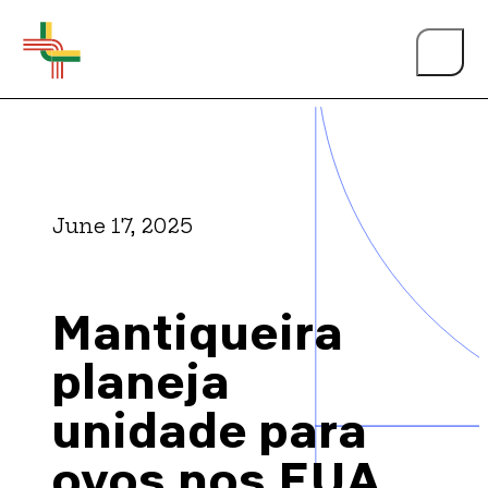
June 17, 2025
About Us
Mantiqueira
Events
planeja
unidade para
Person of the Year
ovos nos EUA