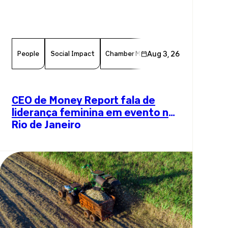
People
Social Impact
Chamber Member
Aug 3, 26
Member News
CEO de Money Report fala de
liderança feminina em evento no
Rio de Janeiro