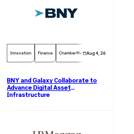
Innovation
Finance
Chamber Member
Aug 4, 26
Member News
F
BNY and Galaxy Collaborate to
Advance Digital Asset
Infrastructure