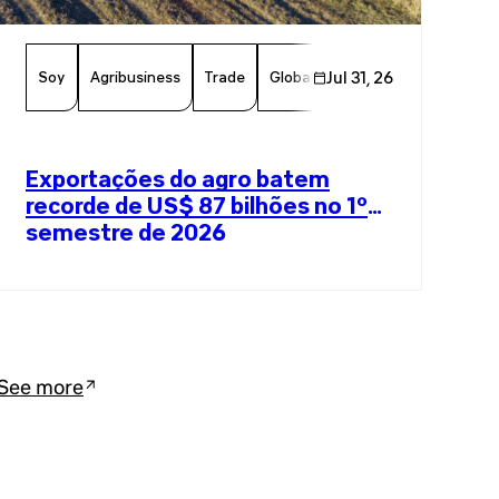
Soy
Agribusiness
Trade
Global Trade
Jul 31, 26
Agriculture
B
Exportações do agro batem
recorde de US$ 87 bilhões no 1º
semestre de 2026
See more