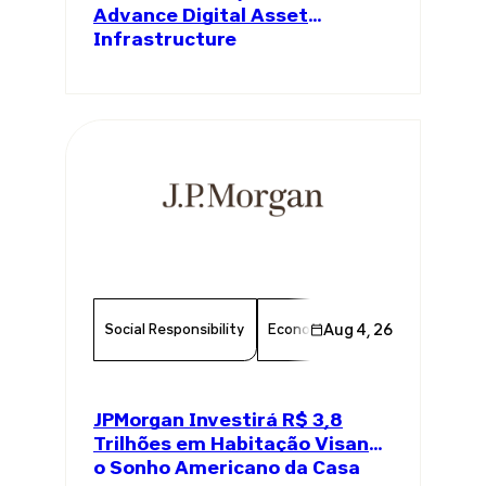
Advance Digital Asset
Infrastructure
Social Responsibility
Economy
Aug 4, 26
Finance
Chambe
JPMorgan Investirá R$ 3,8
Trilhões em Habitação Visando
o Sonho Americano da Casa