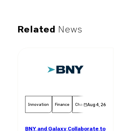
Related
News
Innovation
Finance
Chamber Member
Aug 4, 26
Member 
BNY and Galaxy Collaborate to