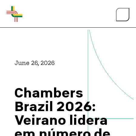
June 26, 2026
About Us
Chambers
Events
Brazil 2026:
Veirano lidera
Person of the Year
em número de