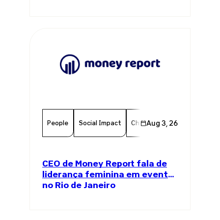
Própria
People
Social Impact
Chamber Member
Aug 3, 26
Member
CEO de Money Report fala de
liderança feminina em evento
no Rio de Janeiro