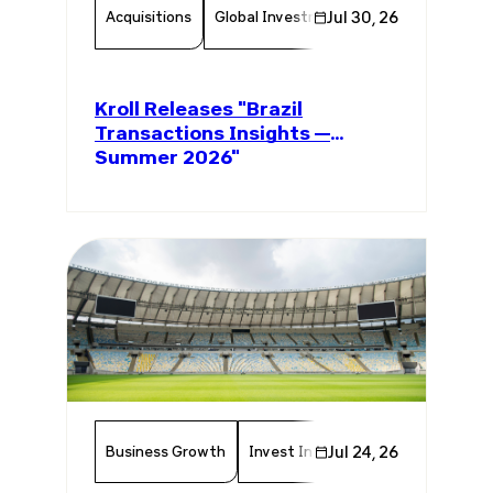
Acquisitions
Global Investments
Jul 30, 26
Invest In Brazil
Kroll Releases "Brazil
Transactions Insights —
Summer 2026"
Business Growth
Invest In Brazil
Jul 24, 26
Economy
Tou