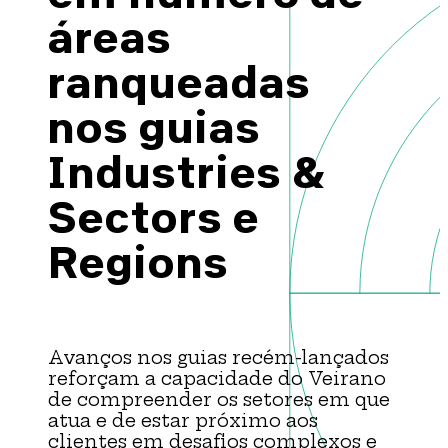
Brazil-US Business
áreas
ranqueadas
Become a Member
nos guias
Industries &
Contact Us
Sectors e
Member Area
Regions
Login
Avanços nos guias recém-lançados
reforçam a capacidade do Veirano
de compreender os setores em que
atua e de estar próximo aos
clientes em desafios complexos e