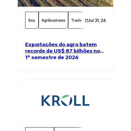
Soy
Agribusiness
Trade
Global Trade
Jul 31, 26
Agricul
Exportações do agro batem
recorde de US$ 87 bilhões no
1º semestre de 2026