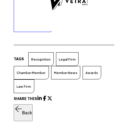
TAGS
Recognition
Legal Firm
Chamber Member
Member News
Awards
Law Firm
SHARE THIS
Back